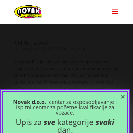
Kod 95 – zašto?
by
razvoj
|
stu 23, 2019
|
Uncategorized
Na periodičkoj izobrazbi vozači trebaju dopuniti
svoja znanja. Na obveznim predavanjima potrebno je
obraditi propisane sadržaje. Što je s novostima?
Koliko ima “novih” znakova u prometu? U prosincu
počinje zadnji tečaj u 2019. godini. Nazovite i
×
informirajte...
Novak d.o.o.
centar za osposobljavanje i
ispitni centar za početne kvalifikacije za
vozače.
Upis za
sve
kategorije
svaki
dan.